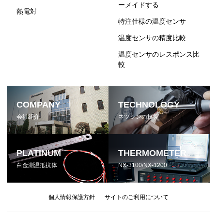
ーメイドする
熱電対
特注仕様の温度センサ
温度センサの精度比較
温度センサのレスポンス比
較
COMPANY
TECHNOLOGY
会社紹介
ネツシンの技術
PLATINUM
THERMOMETER
白金測温抵抗体
NX-3100/NX-1200
個人情報保護方針
サイトのご利用について