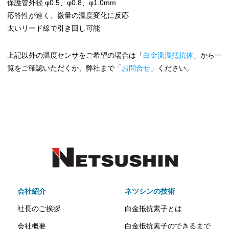
保護管外径 φ0.5、φ0.8、φ1.0mm
応答性が速く、微量の温度変化に反応
太いリード線で引き回し可能
上記以外の温度センサをご希望の場合は「
白金測温抵抗体
」から一
覧をご確認いただくか、弊社まで「
お問合せ
」ください。
会社紹介
ネツシンの技術
社長のご挨拶
白金抵抗素子とは
会社概要
白金抵抗素子のできるまで