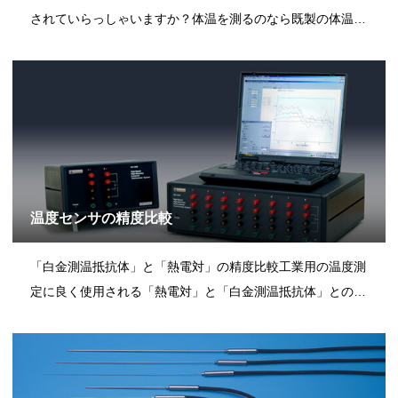
されていらっしゃいますか？体温を測るのなら既製の体温計
でいいでしょう。しかし、工業用の場合は温度帯も測定対象
も求める精度も様々です。その為、条件にあった温度センサ
を使用しなくては正しい温度を測ることはできません。「一
般的な温度センサに
温度センサの精度比較
「白金測温抵抗体」と「熱電対」の精度比較工業用の温度測
定に良く使用される「熱電対」と「白金測温抵抗体」との許
容差比較です。「白金測温抵抗体」はクラスA の許容差が適
用されるほとんどの温度範囲において、熱電対よりも許容差
が小さく、高精度に使用できることが解ります。