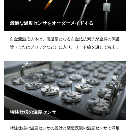
最適な温度センサをオーダーメイドする
白金測温抵抗体は、感温部となる白金抵抗素子が金属の保護
管（またはブロックなど）に入り、リード線を通じて端末
（Y端子、コネクタなど）に繋がった仕組みです。世界最小
級の白金抵抗素子を有するネツシンは豊富な製品ラインナッ
プから最適なものをご提案することができます。シールパイ
プ型の感温部内部構造（保
特注仕様の温度センサ
特注仕様の温度センサの設計と製造既製の温度センサで満足