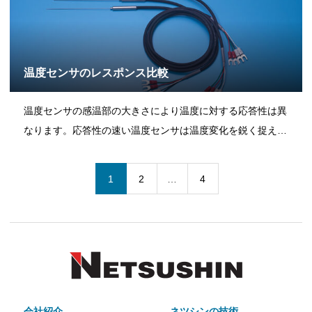
温度センサのレスポンス比較
温度センサの感温部の大きさにより温度に対する応答性は異
なります。応答性の速い温度センサは温度変化を鋭く捉える
ことが可能です。事例保護管外径の異なる「温度センサ（白
金測温抵抗体）」による室内温度計測の一例です。【計測対
1
2
…
4
象】・エアコンにより温度調整された室内空間。・エアコ
会社紹介
ネツシンの技術