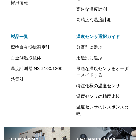
採用情報
高速な温度計測
高精度な温度計測
製品一覧
温度センサ選択ガイド
標準白金抵抗温度計
分野別に選ぶ
白金測温抵抗体
用途別に選ぶ
温度計測器 NX-3100/1200
最適な温度センサをオーダ
ーメイドする
熱電対
特注仕様の温度センサ
温度センサの精度比較
温度センサのレスポンス比
較
COMPANY
TECHNOLOGY