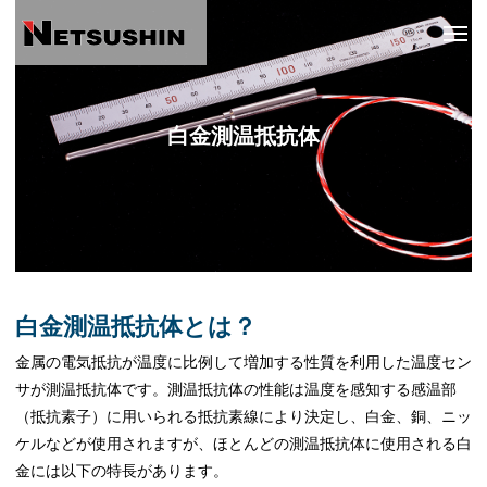
白金測温抵抗体
白金測温抵抗体とは？
金属の電気抵抗が温度に比例して増加する性質を利用した温度セン
サが測温抵抗体です。測温抵抗体の性能は温度を感知する感温部
（抵抗素子）に用いられる抵抗素線により決定し、白金、銅、ニッ
ケルなどが使用されますが、ほとんどの測温抵抗体に使用される白
金には以下の特長があります。