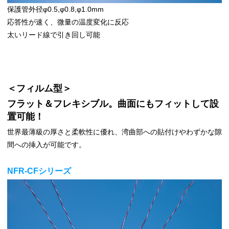
保護管外径φ0.5,φ0.8,φ1.0mm
応答性が速く、微量の温度変化に反応
太いリード線で引き回し可能
＜フィルム型＞
フラット＆フレキシブル。曲面にもフィットして設
置可能！
世界最薄級の厚さと柔軟性に優れ、湾曲部への貼付けやわずかな隙
間への挿入が可能です。
NFR-CFシリーズ