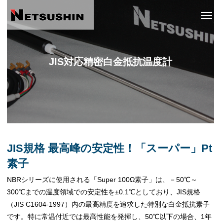
JIS対応精密白金抵抗温度計
JIS規格 最高峰の安定性！「スーパー」Pt
素子
NBRシリーズに使用される「Super 100Ω素子」は、－50℃～
300℃までの温度領域での安定性を±0.1℃としており、JIS規格
（JIS C1604-1997）内の最高精度を追求した特別な白金抵抗素子
です。特に常温付近では最高性能を発揮し、50℃以下の場合、1年