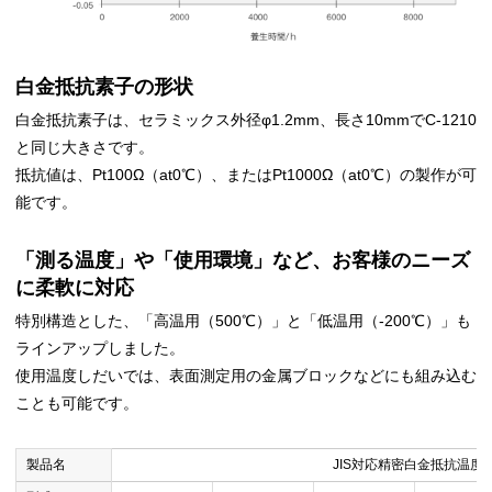
白金抵抗素子の形状
白金抵抗素子は、セラミックス外径φ1.2mm、長さ10mmでC-1210
と同じ大きさです。
抵抗値は、Pt100Ω（at0℃）、またはPt1000Ω（at0℃）の製作が可
能です。
「測る温度」や「使用環境」など、お客様のニーズ
に柔軟に対応
特別構造とした、「高温用（500℃）」と「低温用（-200℃）」も
ラインアップしました。
使用温度しだいでは、表面測定用の金属ブロックなどにも組み込む
ことも可能です。
製品名
JIS対応精密白金抵抗温度