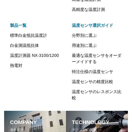
高精度な温度計測
製品一覧
温度センサ選択ガイド
標準白金抵抗温度計
分野別に選ぶ
白金測温抵抗体
用途別に選ぶ
温度計測器 NX-3100/1200
最適な温度センサをオーダ
ーメイドする
熱電対
特注仕様の温度センサ
温度センサの精度比較
温度センサのレスポンス比
較
COMPANY
TECHNOLOGY
会社紹介
ネツシンの技術