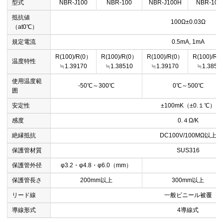
型式
NBR-J100
NBR-100
NBR-J100H
NBR-100
抵抗値
100Ω±0.03Ω
（at0℃）
規定電流
0.5mA, 1mA
R(100)/R(0）
R(100)/R(0）
R(100)/R(0）
R(100)/R(
温度特性
≒1.39170
≒1.38510
≒1.39170
≒1.3851
使用温度範
-50℃～300℃
0℃～500℃
囲
安定性
±100mK（±0.１℃）
感度
0.４Ω/K
絶縁抵抗
DC100V/100MΩ以上
保護管材質
SUS316
保護管外径
φ3.2・φ4.8・φ6.0（mm）
φ
保護管長さ
200mm以上
300mm以上
リード線
一般ビニール被覆
導線形式
4導線式