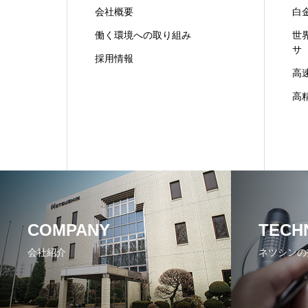
会社概要
白
働く環境への取り組み
世
サ
採用情報
高
高
COMPANY
TECH
会社紹介
ネツシンの