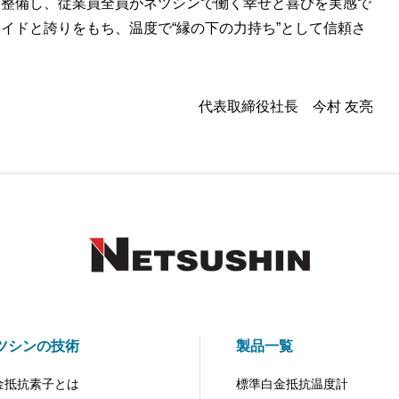
を整備し、従業員全員がネツシンで働く幸せと喜びを実感で
イドと誇りをもち、温度で“縁の下の力持ち”として信頼さ
代表取締役社長 今村 友亮
ツシンの技術
製品一覧
金抵抗素子とは
標準白金抵抗温度計