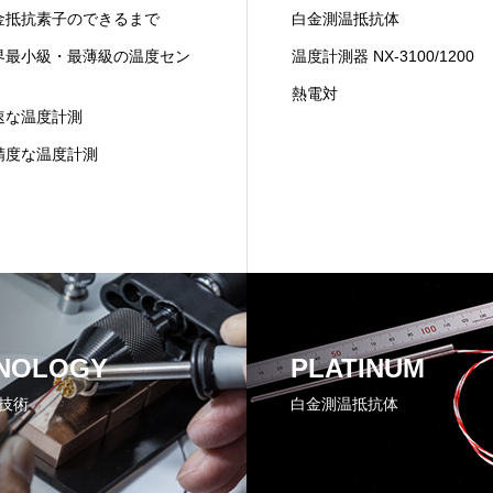
金抵抗素子のできるまで
白金測温抵抗体
界最小級・最薄級の温度セン
温度計測器 NX-3100/1200
熱電対
速な温度計測
精度な温度計測
NOLOGY
PLATINUM
技術
白金測温抵抗体