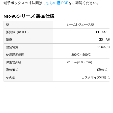
端子ボックスの寸法図は
こちらの
PDF
をご確認ください。
NR-96シリーズ 製品仕様
型
シームレスシース型
抵抗値（at ０℃）
Pt100Ω, J
階級
JIS A級
規定電流
0.5mA, 1m
使用温度範囲
-200℃～500℃
保護管外径
φ1.6～φ8.0（mm）
導線形式
4導線式, 
その他
カスタマイズ可能（お