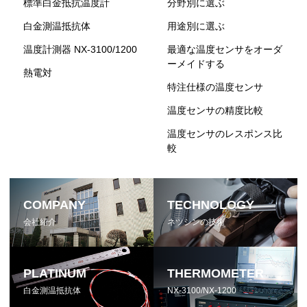
標準白金抵抗温度計
分野別に選ぶ
白金測温抵抗体
用途別に選ぶ
温度計測器 NX-3100/1200
最適な温度センサをオーダ
ーメイドする
熱電対
特注仕様の温度センサ
温度センサの精度比較
温度センサのレスポンス比
較
COMPANY
TECHNOLOGY
会社紹介
ネツシンの技術
PLATINUM
THERMOMETER
白金測温抵抗体
NX-3100/NX-1200