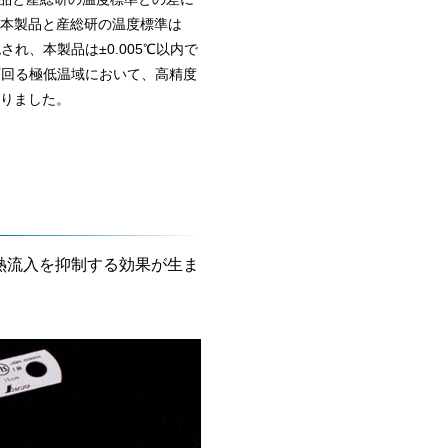
本製品と産総研の温度標準は
され、本製品は±0.005℃以内で
℃を下回る極低温域において、高精度
りました。
熱流入を抑制する効果が生ま