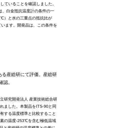
安定していることを確認しました。
領域では、白金抵抗温度計の条件の一
44℃）と水の三重点の抵抗比が
定しています。開発品は、この条件を
である産総研にて評価。産総研
を確認。
立研究開発法人 産業技術総合研
ました。本製品をITS-90と同
有する温度標準と比較すること
の温度-253℃を含む極低温域
製品と産総研の温度標準との差に