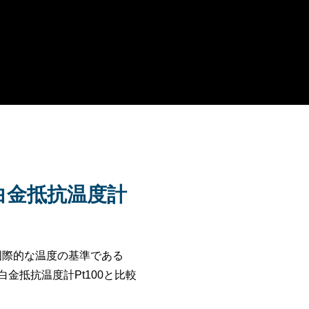
準白金抵抗温度計
子。国際的な温度の基準である
白金抵抗温度計Pt100と比較