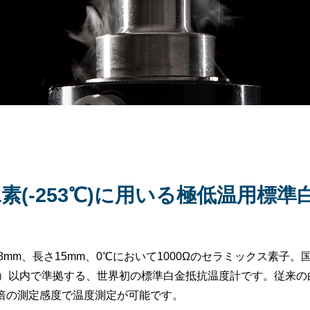
素(-253℃)に用いる極低温用標
径φ1.8mm、長さ15mm、0℃において1000Ωのセラミックス素
.005 ℃）以内で準拠する、世界初の標準白金抵抗温度計です。従来の
0倍の測定感度で温度測定が可能です。