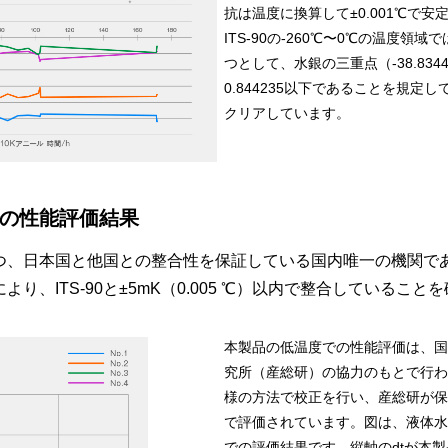
抗は温度に換算して±0.001℃で
ITS-90の-260℃〜0℃の温度
つとして、水銀の三重点（-38.83
0.844235以下であることを規
クリアしています。
の性能評価結果
、かつ、日本国と他国との整合性を保証している国内唯一の機関
り、ITS-90と±5mK（0.005 ℃）以内で整合していること
本製品の低温度での性能評価は、国
究所（産総研）の協力のもとで行われ
様の方法で校正を行い、産総研が保
で評価されています。図は、液体水素
での評価結果です。縦軸のdtが本