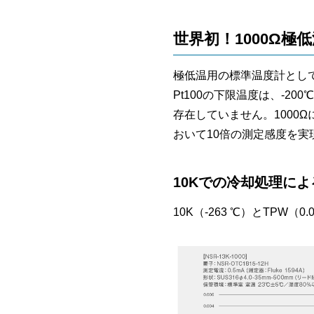
世界初！1000Ω極
極低温用の標準温度計として
Pt100の下限温度は、-2
存在していません。1000Ω
おいて10倍の測定感度を実
10Kでの冷却処理に
10K（-263 ℃）とTPW（