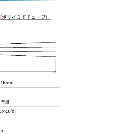
15ｍｍ
）準拠
00の10倍）
mm