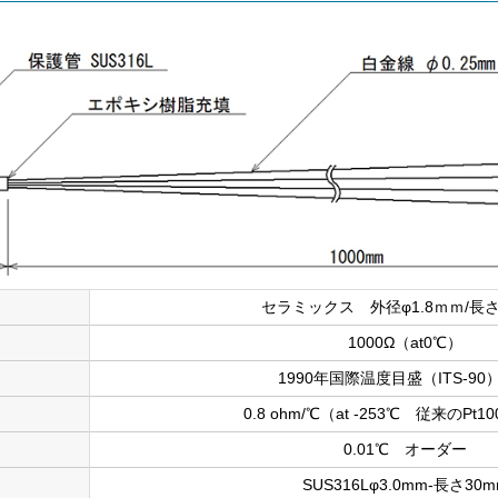
セラミックス 外径φ1.8ｍｍ/長さ
1000Ω（at0℃）
1990年国際温度目盛（ITS-90
0.8 ohm/℃（at -253℃ 従来のPt1
0.01℃ オーダー
SUS316Lφ3.0mm-長さ30