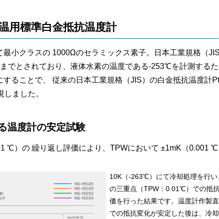
低温用標準白金抵抗温度計
最小クラスの 1000Ωのセラミックス素子。日本工業規格（JI
00℃までとされており、液体水素の温度である-253℃を計測す
にすることで、 従来の日本工業規格（JIS）の白金抵抗温度計P
現しました。
よる温度計の安定試験
0.01 ℃）の 繰り返し評価により、TPWにおいて ±1mK（0.00
10K（-263℃）にて冷却処理を
の三重点（TPW：0.01℃）での
価を行った結果です。温度計作製直
での抵抗変化が安定した後は、冷却