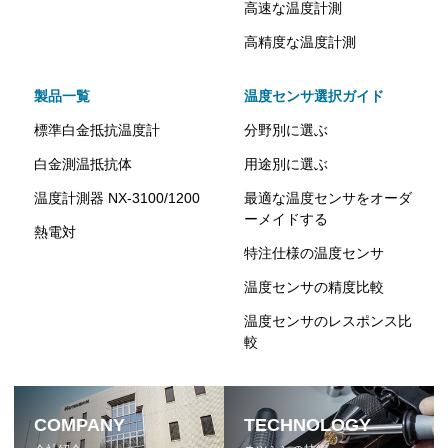
高速な温度計測
高精度な温度計測
製品一覧
温度センサ選択ガイド
標準白金抵抗温度計
分野別に選ぶ
白金測温抵抗体
用途別に選ぶ
温度計測器 NX-3100/1200
最適な温度センサをオーダ
ーメイドする
熱電対
特注仕様の温度センサ
温度センサの精度比較
温度センサのレスポンス比
較
COMPANY
TECHNOLOGY