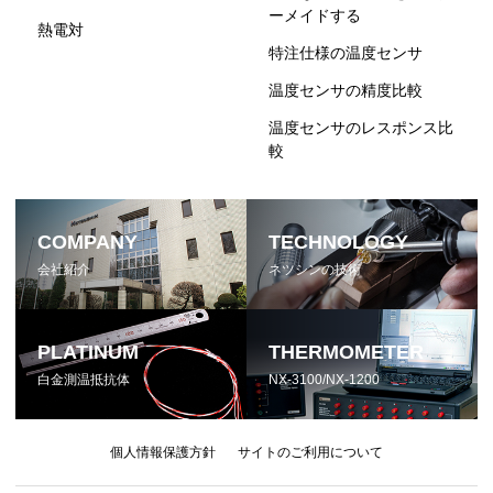
ーメイドする
熱電対
特注仕様の温度センサ
温度センサの精度比較
温度センサのレスポンス比
較
COMPANY
TECHNOLOGY
会社紹介
ネツシンの技術
PLATINUM
THERMOMETER
白金測温抵抗体
NX-3100/NX-1200
個人情報保護方針
サイトのご利用について